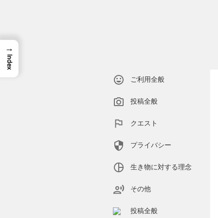
Skip
to
content
→
Index
ご利用全般
投稿全般
クエスト
プライバシー
生き物に対する理念
その他
投稿全般