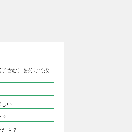
迷子含む）を分けて投
！
ほしい
か？
けたら？